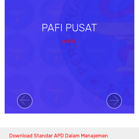
PAFI PUSAT
pafi.id
Previous
Next
Download Standar APD Dalam Manajemen