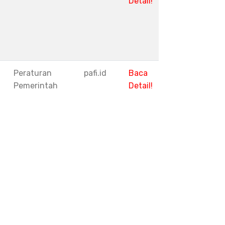
Detail!
1
Peraturan
pafi.id
Baca
Pemerintah
Detail!