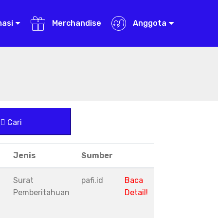
masi
Merchandise
Anggota
Cari
Jenis
Sumber
Surat
pafi.id
Baca
Pemberitahuan
Detail!