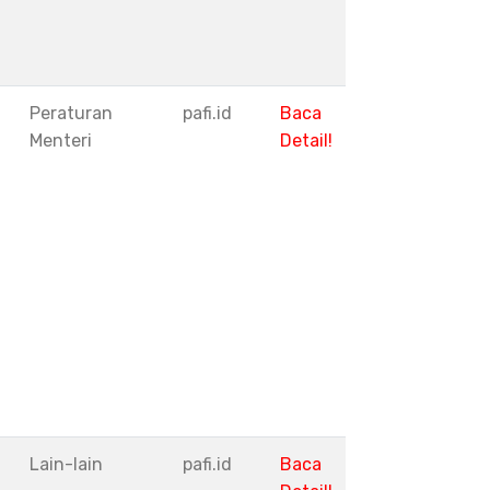
Peraturan
pafi.id
Baca
Menteri
Detail!
I
Lain-lain
pafi.id
Baca