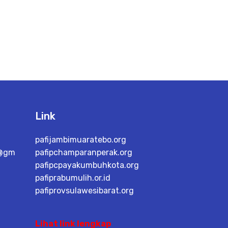
Link
pafijambimuaratebo.org
o@gm
pafipchamparanperak.org
pafipcpayakumbuhkota.org
pafiprabumulih.or.id
pafiprovsulawesibarat.org
Lihat link lengkap