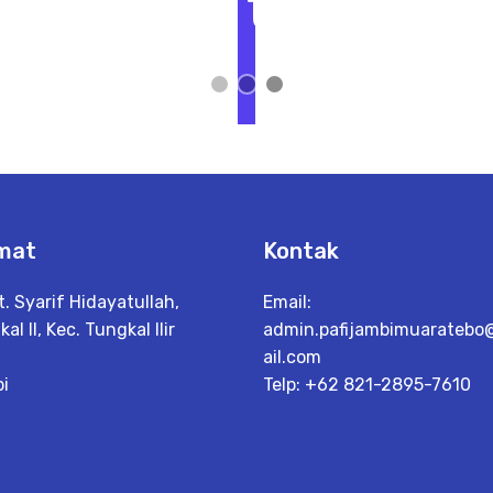
t
L
i
h
a
t
D
e
t
a
il
mat
Kontak
lt. Syarif Hidayatullah,
Email:
al II, Kec. Tungkal Ilir
admin.pafijambimuarateb
ail.com
i
Telp: +62 821-2895-7610