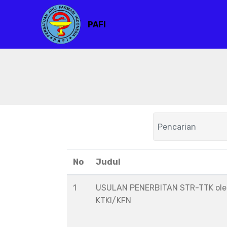
PAFI
No
Judul
1
USULAN PENERBITAN STR-TTK ol
KTKI/KFN