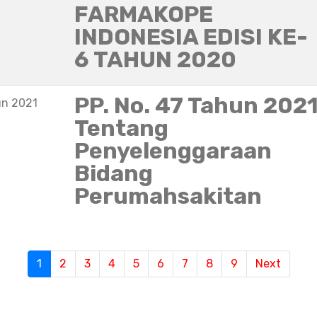
FARMAKOPE
INDONESIA EDISI KE-
6 TAHUN 2020
PP. No. 47 Tahun 202
un 2021
Tentang
Penyelenggaraan
Bidang
Perumahsakitan
S
1
(current)
2
3
4
5
6
7
8
9
Next
e