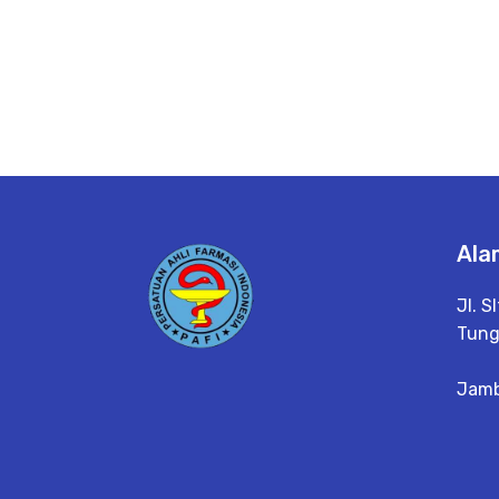
Ala
Jl. S
Tungk
Jamb